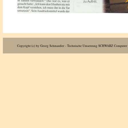
Copyright (c) by Georg Schmaußer - Technische Umsetzung
SCHWARZ Computer 