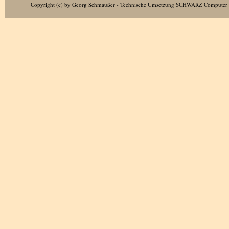
Copyright (c) by Georg Schmaußer - Technische Umsetzung
SCHWARZ Computer 